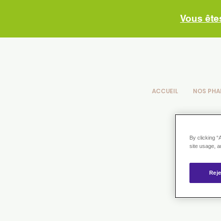
Vous ête
ACCUEIL
NOS PHA
By clicking “
site usage, a
Reje