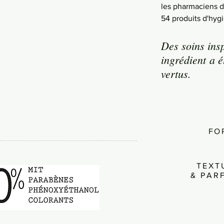
les pharmaciens 
54 produits d'hyg
Des soins ins
ingrédient a é
vertus.
FO
TEXT
& PAR