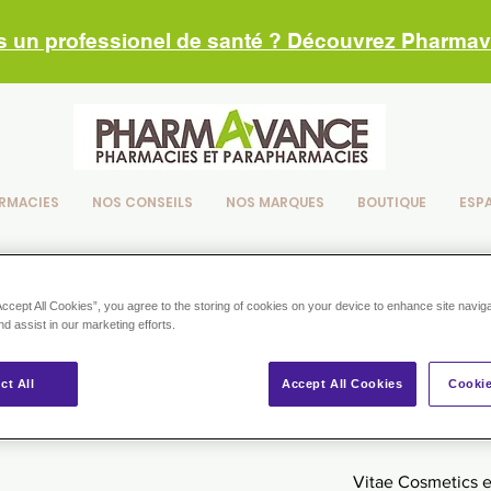
s un professionel de santé ? Découvrez Pharma
RMACIES
NOS CONSEILS
NOS MARQUES
BOUTIQUE
ESP
Accept All Cookies”, you agree to the storing of cookies on your device to enhance site navig
nd assist in our marketing efforts.
ct All
Accept All Cookies
Cookie
Vitae Cosmetics 