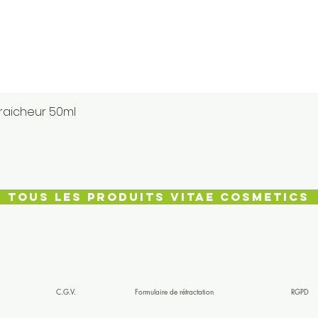
raicheur 50ml
Aperçu rapide
Tous les produits Vitae Cosmetics
C.G.V.
Formulaire de rétractation
RGPD