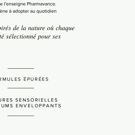
de l'enseigne Pharmavance.
iène à adopter au quotidien
pirés de la nature où chaque
té sélectionné pour ses
________
RMULES ÉPURÉES
________
URES SENSORIELLES
FUMS ENVELOPPANTS
________