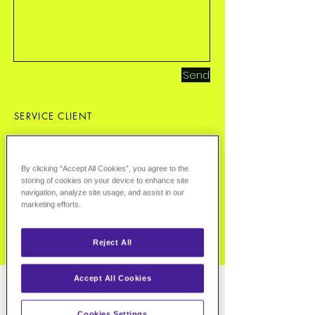
Send
SERVICE CLIENT
Tel:
+33 1 40 71 06 96
contact@pharmavance.fr
By clicking “Accept All Cookies”, you agree to the
storing of cookies on your device to enhance site
UNE
QUESTION?
navigation, analyze site usage, and assist in our
marketing efforts.
Pour toutes questions relatives à
un produit, rentrez en contact
avec nous!
Reject All
Accept All Cookies
Cookies Settings