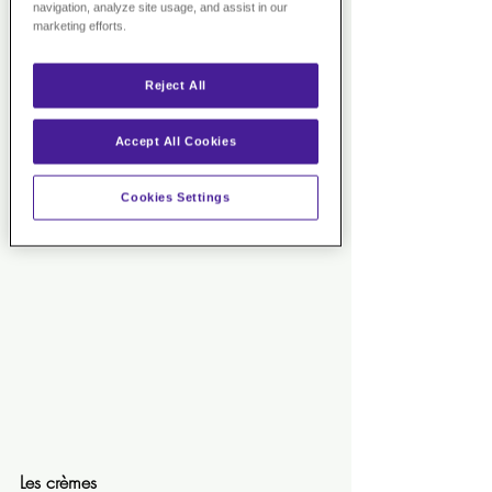
navigation, analyze site usage, and assist in our
hydratantes. A utiliser avant la crème de 
marketing efforts.
jour ou de nuit, il en décuple les effets.  
Reject All
Appliquer matin et soir sur le visage et le 
cou avant la crème.
Accept All Cookies
>> 
CLIQUEZ ICI
 <<
Cookies Settings
Les crèmes