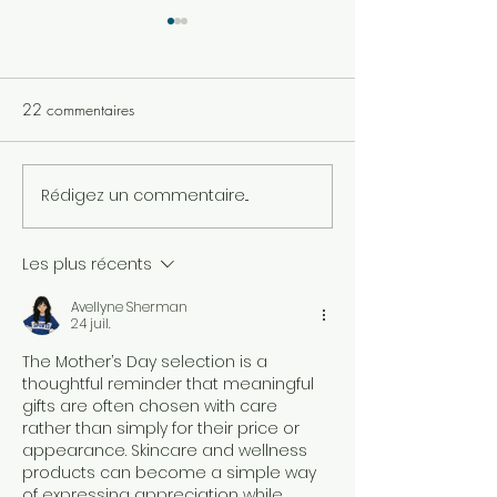
22 commentaires
Rédigez un commentaire...
CRÈME SOLAIRE :
ADAPTEZ VOTRE
COMMENT BIEN LA
SKINCARE POUR
CHOISIR EN PHARMACIE
PRINTEMPS
Les plus récents
ET PARAPHARMACIE ?
Avellyne Sherman
24 juil.
The Mother’s Day selection is a 
thoughtful reminder that meaningful 
gifts are often chosen with care 
rather than simply for their price or 
appearance. Skincare and wellness 
products can become a simple way 
of expressing appreciation while 