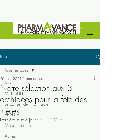
Vous êtes un professionel de santé ?
Découvrez Pharmavance Groupe
Post
Tous les posts
26 mai 2021
1 min de lecture
Tous les posts
Notre sélection aux 3
MENSUEL
orchidées pour la fête des
Le conseil du Pharmacien
mères
BEAUTE
Dernière mise à jour :
21 juil. 2021
Make it natural
Autres