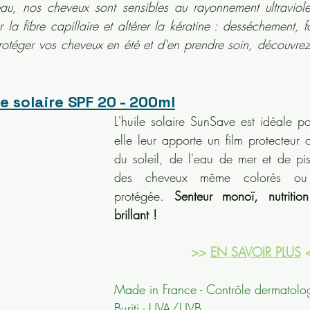
u, nos cheveux sont sensibles au rayonnement ultraviolet
r la fibre capillaire et altérer la kératine : desséchement, f
 protéger vos cheveux en été et d'en prendre soin, découvrez
le solaire SPF 20 - 200ml
L'huile solaire SunSave est idéale po
elle leur apporte un film protecteur c
du soleil, de l'eau de mer et de pis
des cheveux même colorés ou d
protégée. 
Senteur monoï, nutrition
brillant !
>> 
EN SAVOIR PLUS
 
Made in France - Contrôle dermatolog
Buriti - UVA/UVB