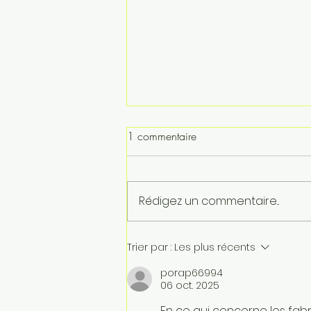
1 commentaire
Rédigez un commentaire...
Bébé et soleil : les erreurs à ne
Trier par :
Les plus récents
pas commettre cet été
porap66994
06 oct. 2025
En ce qui concerne les fabr