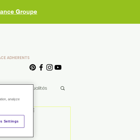
vance Groupe
ACE ADHERENTS
Autres
Actualités
ation, analyze
'huile
s Settings