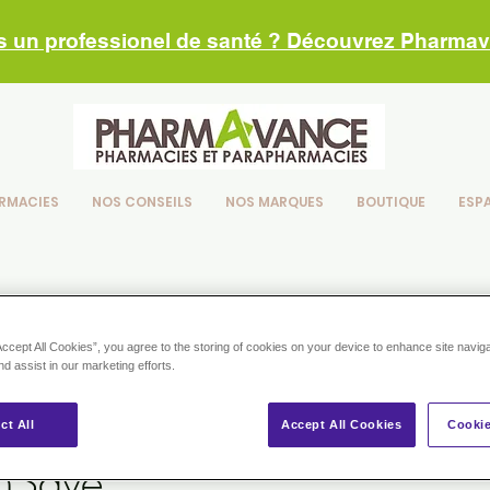
s un professionel de santé ? Découvrez Pharma
RMACIES
NOS CONSEILS
NOS MARQUES
BOUTIQUE
ESP
 conseil du Pharmacien
BEAUTE
Make it natural
Accept All Cookies”, you agree to the storing of cookies on your device to enhance site navig
nd assist in our marketing efforts.
ture
seils
es cheveux du soleil avec l
ct All
Accept All Cookies
Cookie
unSave