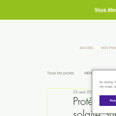
Vous ête
ACCUEIL
NOS PHA
Tous les posts
MENSUEL
Le
By clicking “
site usage, a
23 août 2022
1 min de lec
Conseils skincare
nos con
Protéger m
Reje
solaire S