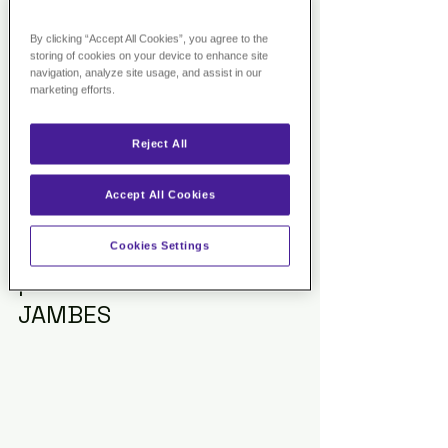
le confort et la tonicité des jambes grâce 
au cassis, à la vigne rouge et au sureau 
By clicking “Accept All Cookies”, you agree to the
storing of cookies on your device to enhance site
qui ont des propriétés diurétiques, anti-
navigation, analyze site usage, and assist in our
inflammatoires et anti-oxydantes.
marketing efforts.
2 à 4 gélules par jour pendant le repas
Reject All
Complément alimentaire 100% naturel
Accept All Cookies
>> 
CLIQUEZ ICI
 <<
Cookies Settings
|    2. J'APAISE MES 
JAMBES