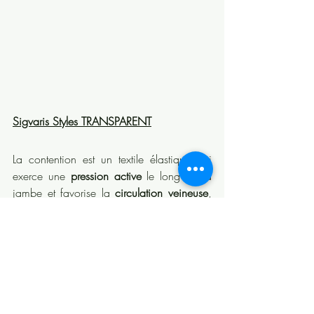
Sigvaris Styles TRANSPARENT
La contention est un textile élastique qui 
exerce une 
pression active
 le long de la 
jambe et favorise la 
circulation veineuse
, 
diminuant ainsi les sensations de jambes 
lourdes. 
Styles TRANSPARENT de Sigvaris
est une gamme de chaussettes, bas auto-
fixants et collants de contention qui offre 
une 
large palette de beiges
.