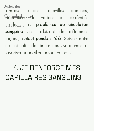
Actualités
Jambes lourdes, chevilles gonflées, 
Conseils skincare
apparition de varices ou extrémités 
froides… Les 
problèmes de circulation 
nos conseils
sanguine
 se traduisent de différentes 
façons, 
surtout pendant l’été
. Suivez notre 
conseil afin de limiter ces symptômes et 
favoriser un meilleur retour veineux.
|    1. JE RENFORCE MES 
CAPILLAIRES SANGUINS