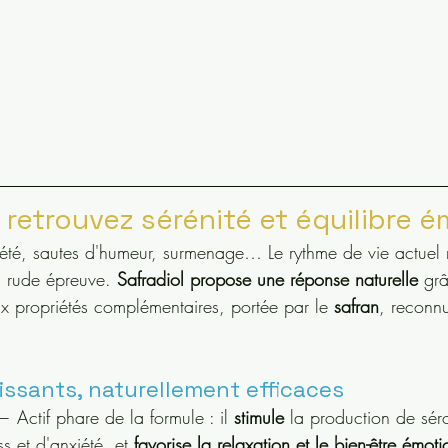
 : retrouvez sérénité et équilibre 
iété, sautes d'humeur, surmenage… Le rythme de vie actuel 
à rude épreuve.
 Safradiol propose une réponse naturelle
 gr
ux propriétés complémentaires, portée par le 
safran
, reconn
uissants, naturellement efficaces
— Actif phare de la formule : il 
stimule
 la production de sér
s et d'anxiété, et
 favorise la relaxation et le bien-être émoti