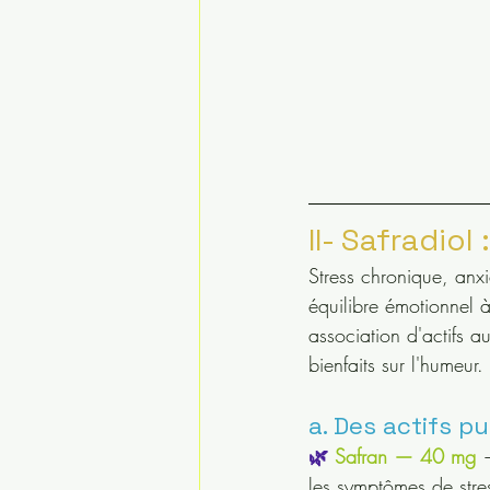
II- Safradiol
Stress chronique, anx
équilibre émotionnel 
association d'actifs a
bienfaits sur l'humeur.
a. Des actifs p
🌿 
Safran — 40 mg
 
les symptômes de stres