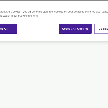
ENTS ALIMENTAIRES:
ICGYN06 ET SAFRADIOL
Accept All Cookies”, you agree to the storing of cookies on your device to enhance site navig
nd assist in our marketing efforts.
ct All
Accept All Cookies
Cookie