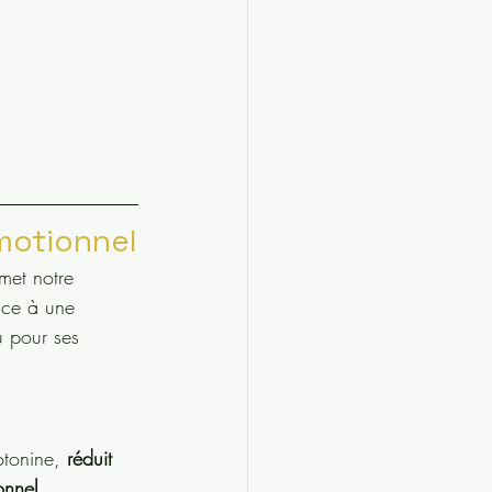
émotionnel
met notre 
âce à une 
u pour ses 
otonine, 
réduit
onnel.