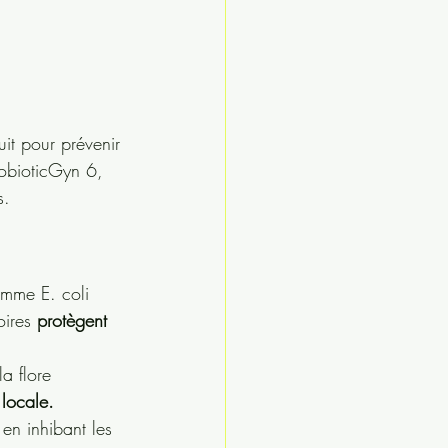
uit pour prévenir 
robioticGyn 6, 
s.
mme E. coli 
oires 
protègent 
a flore 
 locale.
 en inhibant les 