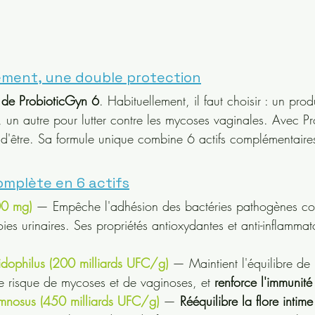
ément, une double protection
 de ProbioticGyn 6
. Habituellement, il faut choisir : un prod
es, un autre pour lutter contre les mycoses vaginales. Avec P
u d'être. Sa formule unique combine 6 actifs complémentaire
omplète en 6 actifs
00 mg)
 — Empêche l'adhésion des bactéries pathogènes co
ies urinaires. Ses propriétés antioxydantes et anti-inflammat
idophilus (200 milliards UFC/g)
 — Maintient l'équilibre de l
le risque de mycoses et de vaginoses, et 
renforce l'immunité
amnosus (450 milliards UFC/g)
 — 
Rééquilibre la flore intime