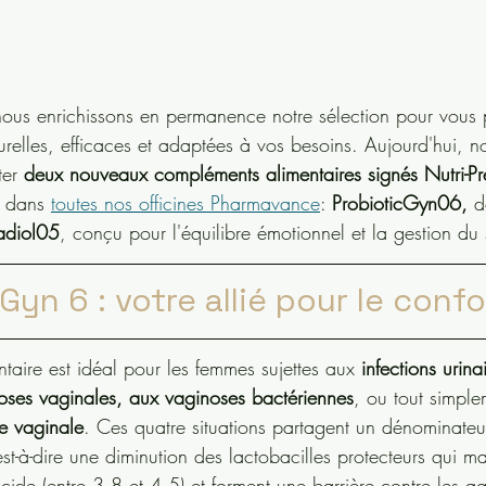
nous enrichissons en permanence notre sélection pour vous 
urelles, efficaces et adaptées à vos besoins. Aujourd'hui, n
ter 
deux nouveaux compléments alimentaires signés Nutri-Pre
 dans 
toutes nos officines Pharmavance
: 
ProbioticGyn06,
 d
adiol05
, conçu pour l'équilibre émotionnel et la gestion du 
cGyn 6 : votre allié pour le conf
aire est idéal pour les femmes sujettes aux
 infections urina
ses vaginales, aux vaginoses bactériennes
, ou tout simpl
re vaginale
. Ces quatre situations partagent un dénominate
st-à-dire une diminution des lactobacilles protecteurs qui ma
ide (entre 3,8 et 4,5) et forment une barrière contre les ag