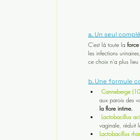
a. Un seul compl
C'est là toute la 
force
les infections urinair
ce choix n'a plus lie
b. Une formule c
Canneberge (1
aux parois des vo
la flore intime.
Lactobacillus ac
vaginale, réduit 
Lactobacillus rh