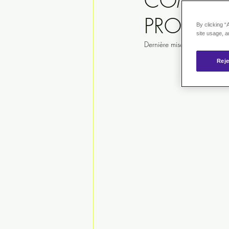
COMPLÉM
PROBIOT
By clicking “
site usage, a
Dernière mise à jour :
2 juin
Reje