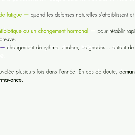
 de fatigue — 
quand les défenses naturelles s'affaiblissent et
antibiotique ou un changement hormonal
 — 
pour rétablir ra
épreuve.
 — 
changement de rythme, chaleur, baignades… autant de f
me.
uvelée plusieurs fois dans l'année. En cas de doute, 
demand
armavance.