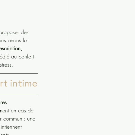
proposer des 
ous avons le 
scription,
édié au confort 
stress.
ort intime
ires
ement en cas de 
ur commun : une 
intiennent 
ents 