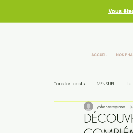
Vous ête
ACCUEIL
NOS PHA
Tous les posts
MENSUEL
Le
yohansevegrand
1 ju
Conseils skincare
nos con
DÉCOUV