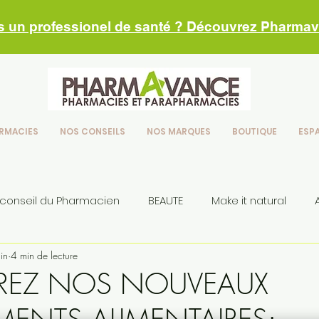
s un professionel de santé ? Découvrez Pharma
RMACIES
NOS CONSEILS
NOS MARQUES
BOUTIQUE
ESP
 conseil du Pharmacien
BEAUTE
Make it natural
in
4 min de lecture
seils
REZ NOS NOUVEAUX