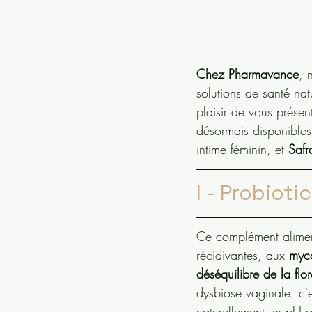
Chez Pharmavance
, 
solutions de santé nat
plaisir de vous présen
désormais disponibles
intime féminin, et 
Safr
I - Probioti
Ce complément aliment
récidivantes, aux 
myco
déséquilibre de la flo
dysbiose vaginale, c'e
naturellement un pH ac