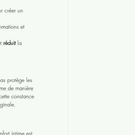
r créer un 
ammations et 
t 
réduit
 la 
as protège les 
time de manière 
 cette constance 
aginale.
fort intime est 