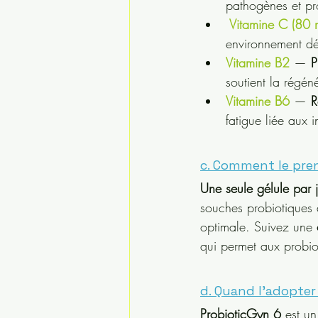
pathogènes et pro
Vitamine C (80 
environnement dé
Vitamine B2
— 
P
soutient la régéné
Vitamine B6
 — 
R
fatigue liée aux 
c. Comment le pre
Une seule gélule par j
souches probiotiques d
optimale. Suivez une 
qui permet aux probiot
d. Quand l'adopter
ProbioticGyn 6
 est un