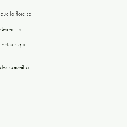
 que la flore se 
pidement un 
acteurs qui 
ez conseil à 