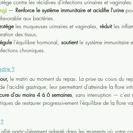
tège contre les récidives d'infections urinaires et vaginales.
mg)
 — 
Renforce le système immunitaire et acidifie l'urine
 pou
favorable aux bactéries.
rotège
 les muqueuses urinaires et vaginales, 
réduit
 les infl
ration des tissus.
égule
 l'équilibre hormonal, 
soutient
 le système immunitaire e
infections chroniques.
ndre ?
our,
 le matin au moment du repas. La prise au cours du rep
e l'acidité gastrique, leur permettant d'atteindre la flore in
cure d'au moins 4 à 6 semaines
, sans interruption — c'est
iques de restaurer progressivement l'équilibre de la flore v
 ?
 allié particulièrement adapté dans les moments où votre con