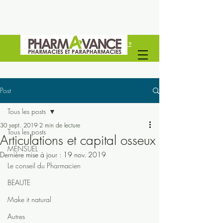
Vous êtes un professionel de santé ?
Découvrez Pharmavance Groupe
Post
Tous les posts
30 sept. 2019
2 min de lecture
Tous les posts
Articulations et capital osseux
MENSUEL
Dernière mise à jour :
19 nov. 2019
Le conseil du Pharmacien
BEAUTE
Make it natural
Autres