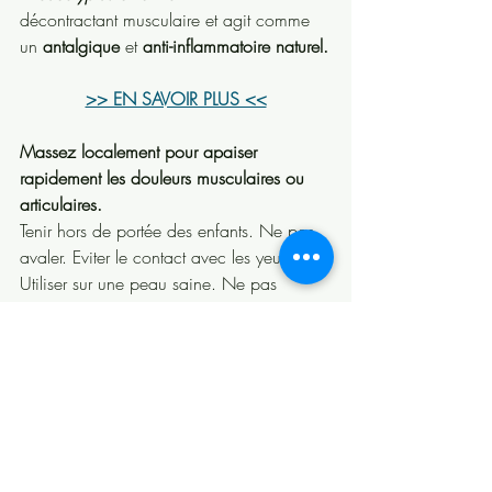
décontractant musculaire et agit comme 
un 
antalgique
 et 
anti-inflammatoire naturel.
>> EN SAVOIR PLUS <<
Massez localement pour apaiser 
rapidement les douleurs musculaires ou 
articulaires.
Tenir hors de portée des enfants. Ne pas 
avaler. Eviter le contact avec les yeux. 
Utiliser sur une peau saine. Ne pas 
appliquer sur le visage. Ne pas s’exposer 
au soleil après utilisation. Ne pas utiliser 
en cas d’allergie aux dérivés salicylés.
Pour un conseil sur 
mesure, consultez nos 