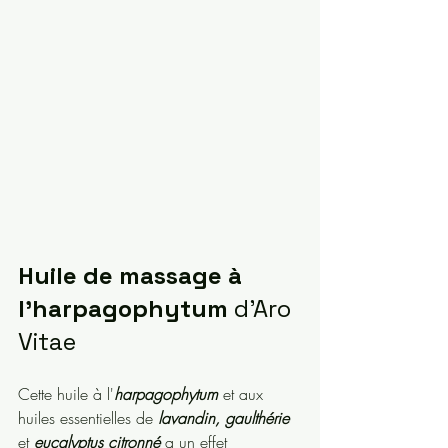
Huile de massage à 
l'harpagophytum
 d'Aro
Vitae
Cette huile à l'
harpagophytum 
et aux 
huiles essentielles de 
lavandin, gaulthérie
et 
eucalyptus citronné
 a un effet 