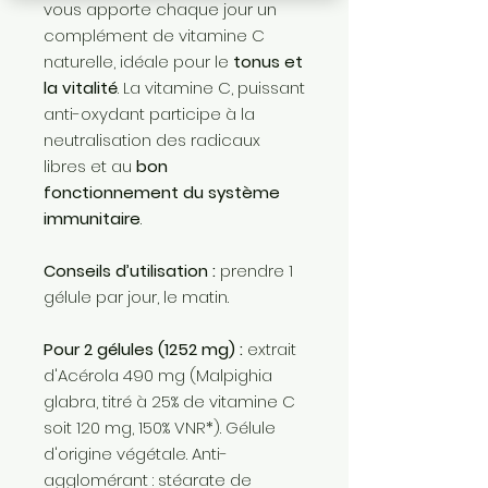
vous apporte chaque jour un
complément de vitamine C
naturelle, idéale pour le
tonus et
la vitalité
. La vitamine C, puissant
anti-oxydant participe à la
neutralisation des radicaux
libres et au
bon
fonctionnement du système
immunitaire
.
Conseils d’utilisation :
prendre 1
gélule par jour, le matin.
Pour 2 gélules (1252 mg) :
extrait
d'Acérola 490 mg (Malpighia
glabra, titré à 25% de vitamine C
soit 120 mg, 150% VNR*). Gélule
d'origine végétale. Anti-
agglomérant : stéarate de