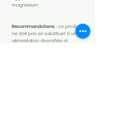
magnésium.
Recommandations :
ce produit
ne doit pas se substituer à une
alimentation diversifiée et
équilibrée, et à un mode de vie
sain. Respecter les conseils
d’utilisation, la dose journalière
conseillée et la date limite
d’utilisation. Déconseillé aux
enfants de moins de 15 ans. Tenir
hors de portée des jeunes
enfants. A conserver dans un
endroit sec et frais.
Poids net : 54.0 g