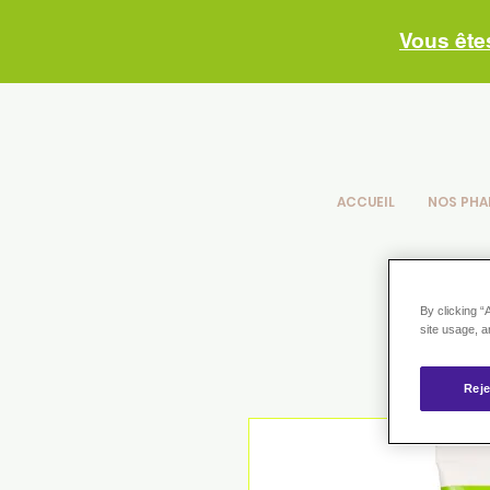
Vous ête
ACCUEIL
NOS PHA
By clicking “
site usage, a
Reje