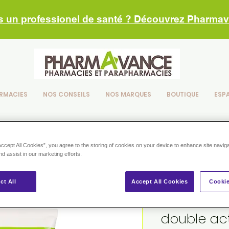
s un professionel de santé ? Découvrez Pharma
RMACIES
NOS CONSEILS
NOS MARQUES
BOUTIQUE
ESP
Accept All Cookies”, you agree to the storing of cookies on your device to enhance site navig
nd assist in our marketing efforts.
ct All
Accept All Cookies
Cookie
Slimlift –
double ac