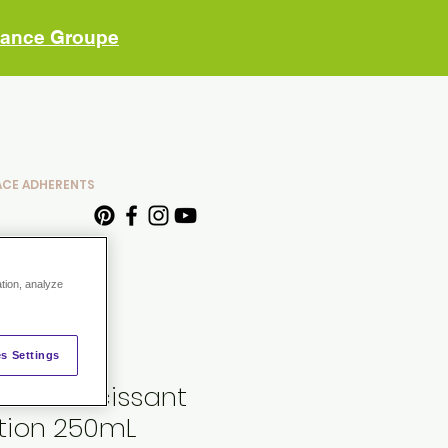
vance Groupe
ACE ADHERENTS
ation, analyze
s Settings
 Gel amincissant
tion 250mL