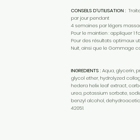
CONSEILS D’UTILISATION :
Trait
par jour pendant
4 semaines par légers massa
Pour le maintien : appliquer 1 fo
Pour des résultats optimaux ut
Nuit, ainsi que le Gommage co
INGREDIENTS :
Aqua, glycerin, p
glycol ether, hydrolyzed colla
hedera helix leaf extract, carb
urea, potassium sorbate, sodiu
benzyl alcohol, dehydroacetic a
42051.