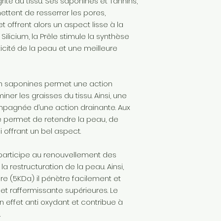
grité du tissu. Ses saponines et Tannins,
ettent de resserrer les pores,
t offrent alors un aspect lisse à la
Silicium, la Prêle stimule la synthèse
ticité de la peau et une meilleure
en saponines permet une action
iminer les graisses du tissu. Ainsi, une
ompagnée d’une action drainante. Aux
rre permet de retendre la peau, de
i offrant un bel aspect.
l participe au renouvellement des
a restructuration de la peau. Ainsi,
re (5KDa) il pénètre facilement et
et raffermissante supérieures. Le
effet anti oxydant et contribue à
.