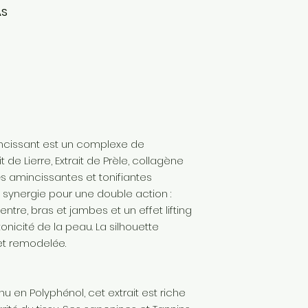
allergènes
AS
EXPERTISE FRANCAIS
Produit en France
incissant est un complexe de
t de Lierre, Extrait de Prèle, collagène
s amincissantes et tonifiantes
synergie pour une double action :
ventre, bras et jambes et un effet lifting
 tonicité de la peau. La silhouette
et remodelée.
u en Polyphénol, cet extrait est riche