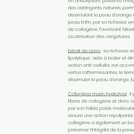
en antioxydant, préserve l’inté
des astringents naturels, perm
dissimulant la peau d’orange e
peau. Enfin, par sa richesse en 
de collagène, favorisant l’élas
cicatrisation des vergetures.
Extrait de Lierre
: sa richesse 
lipolytique : aide à brûler et él
action anti-cellulite est acc
vertus raffermissantes, le lie
dissimuler la peau d’orange, lu
Collagène marin hydrolysé
: i
fibres de collagène et donc à l
par son faible poids moléculai
assure une action repulpante 
collagène a également un bon 
préserver l’intégrité de la peau