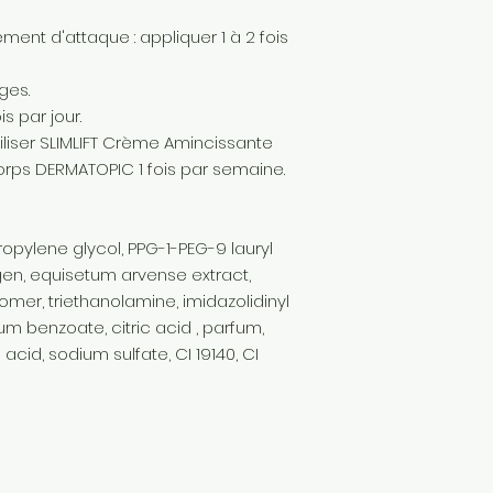
ement d'attaque : appliquer 1 à 2 fois
ges.
is par jour.
iliser SLIMLIFT Crème Amincissante
rps DERMATOPIC 1 fois par semaine.
ropylene glycol, PPG-1-PEG-9 lauryl
gen, equisetum arvense extract,
omer, triethanolamine, imidazolidinyl
m benzoate, citric acid , parfum,
cid, sodium sulfate, CI 19140, CI