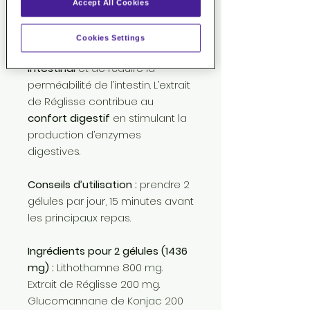
de l'estomac
. La souche de
Accept All Cookies
probiotiques Lactobacillus
rhamnosus aide à
restaurer
Cookies Settings
l’équilibre du microbiote
intestinal
et de réduire la
perméabilité de l’intestin. L’extrait
de Réglisse contribue au
confort digestif
en stimulant la
production d’enzymes
digestives.
Conseils d’utilisation
:
prendre 2
gélules par jour, 15 minutes avant
les principaux repas.
Ingrédients pour 2 gélules (1436
mg) :
Lithothamne 800 mg.
Extrait de Réglisse 200 mg.
Glucomannane de Konjac 200