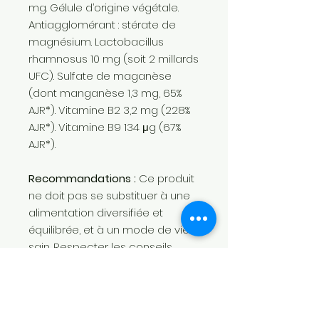
mg. Gélule d’origine végétale.
Antiagglomérant : stérate de
magnésium. Lactobacillus
rhamnosus 10 mg (soit 2 millards
UFC). Sulfate de maganèse
(dont manganèse 1,3 mg, 65%
AJR*). Vitamine B2 3,2 mg (228%
AJR*). Vitamine B9 134 μg (67%
AJR*).
Recommandations :
Ce produit
ne doit pas se substituer à une
alimentation diversifiée et
équilibrée, et à un mode de vie
sain. Respecter les conseils
d’utilisation, la dose journalière
conseillée et la date limite
d’utilisation. Déconseillé aux
femmesnenceintes ou