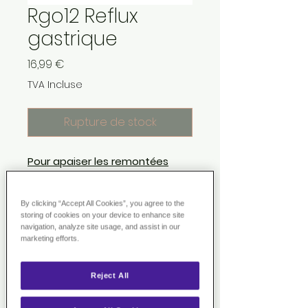
Rgo12 Reflux
gastrique
Prix
16,99 €
TVA Incluse
Rupture de stock
Pour apaiser les remontées
acides
Lithothamne, Réglisse, L.
By clicking “Accept All Cookies”, you agree to the
Rhamnosus
storing of cookies on your device to enhance site
navigation, analyze site usage, and assist in our
marketing efforts.
Le lithothamne riche en
minéraux permet de stimuler le
transit intestinal et joue un
rôle
Reject All
anti-acide sur les muqueuses