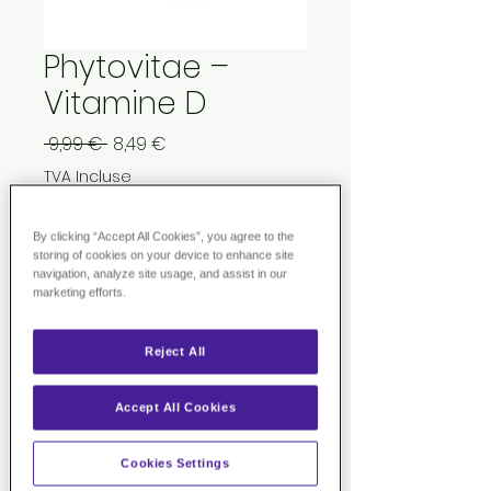
Phytovitae –
Vitamine D
Prix
Prix
 9,99 € 
8,49 €
original
promotionnel
TVA Incluse
Rupture de stock
By clicking “Accept All Cookies”, you agree to the
storing of cookies on your device to enhance site
navigation, analyze site usage, and assist in our
marketing efforts.
Complément alimentaire à
base d’huile de foie de morue.
60 capsules.
Reject All
Excellente source de vitamines
A et D naturelles, l’huile de foie
Accept All Cookies
de morue est utilisée depuis des
décennies. La vitamine D
Cookies Settings
contribue à l’absorption et à