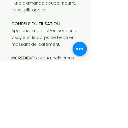
Huile d’amande douce : nourrit,
assouplit, apaise
CONSEILS D’UTILISATION :
Appliquer matin et/ou soir sur le
visage et le corps de bébé en
massant délicatement.
INGREDIENTS :
Aqua, helianthus
annuus seed oil, glycerin, aloe
barbadensis leaf juice, prunus
amygdalus dulcis oil, coco-
caprylate/caprate, sodium
polyacrylate, ethylhexyl
cocoate, centella asiatica
extract, PPG-3 benzyl ether
myristate, polysorbate 20,
parfum, disodium EDTA,
tocopherol, potassium sorbate,