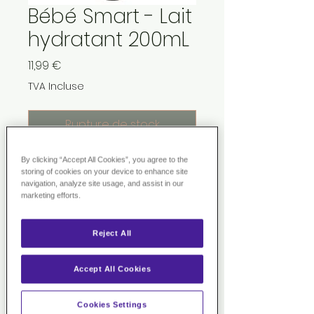
Bébé Smart - Lait
hydratant 200mL
Prix
11,99 €
TVA Incluse
Rupture de stock
By clicking “Accept All Cookies”, you agree to the
VISAGE ET CORPS
storing of cookies on your device to enhance site
navigation, analyze site usage, and assist in our
TYPES DE PEAUX :
Peaux fragiles,
marketing efforts.
sensibles, sèches
Particulièrement conseillé pour
Reject All
les bébés et enfants ayant des
rougeurs ou des irritations.
Accept All Cookies
DESCRIPTION :
Enrichi en huile
Cookies Settings