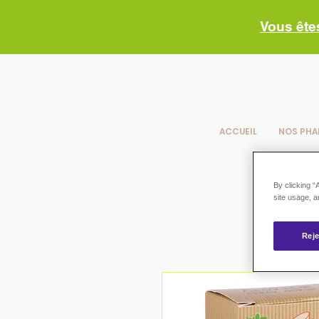
Vous ête
ACCUEIL
NOS PHA
By clicking “
site usage, a
Reje