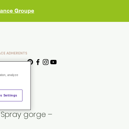
vance Groupe
ACE ADHERENTS
ation, analyze
s Settings
 Spray gorge –