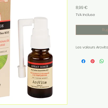
Prix
8,99 €
TVA Incluse
Ru
Les valeurs Arovit
Arovitae "Les co
médication familia
huiles essentielles.
Nos engagements 
Qualité de fabr
Française
: tou
familiale d’Arov
laboratoire spé
depuis 1980. Il 