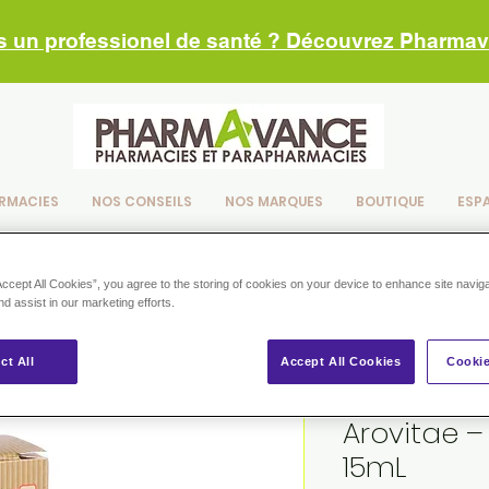
s un professionel de santé ? Découvrez Pharma
RMACIES
NOS CONSEILS
NOS MARQUES
BOUTIQUE
ESP
Accept All Cookies”, you agree to the storing of cookies on your device to enhance site navig
nd assist in our marketing efforts.
ct All
Accept All Cookies
Cookie
Arovitae –
15mL