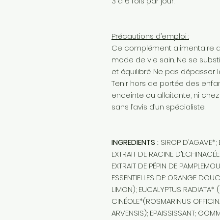
3 à 6 fois par jour.
Précautions d’emploi :
Ce complément alimentaire doi
mode de vie sain. Ne se subst
et équilibré. Ne pas dépasser
Tenir hors de portée des enfan
enceinte ou allaitante, ni chez
sans l’avis d’un spécialiste.
INGREDIENTS :
SIROP D’AGAVE*; 
EXTRAIT DE RACINE D’ECHINACÉ
EXTRAIT DE PÉPIN DE PAMPLEMOU
ESSENTIELLES DE: ORANGE DOUCE
LIMON); EUCALYPTUS RADIATA* 
CINÉOLE*(ROSMARINUS OFFICIN
ARVENSIS); EPAISSISSANT; GOMME