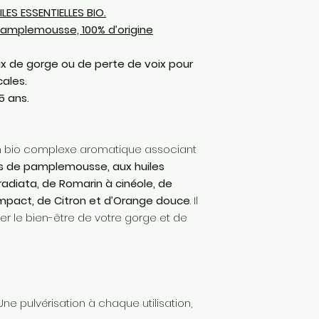
Vaucluse.
ES ESSENTIELLES BIO.
pamplemousse, 100% d’origine
Traçabilité tota
produit finit
: un
de gorge ou de perte de voix pour
établi à toutes
cales.
la production. 
5 ans.
d’origine naturel
Les produits so
grâce aux syner
n bio complexe aromatique associant
sélectionnées.
ns de pamplemousse, aux huiles
radiata, de Romarin à cinéole, de
mpact, de Citron et d’Orange douce
. Il
r le bien-être de votre gorge et de
Une pulvérisation à chaque utilisation,