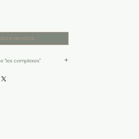
pture de stock
ae "les complexes"
mplexes" est une gamme de
le pour enfants et adultes, aux
Arovitae :
ication pharmaceutique
s les produits de gamme
itae sont fabriqués par un
cialiste en aromathérapie
est situé en France, dans le