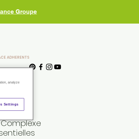
vance Groupe
ACE ADHERENTS
ation, analyze
s Settings
– Complexe
sentielles