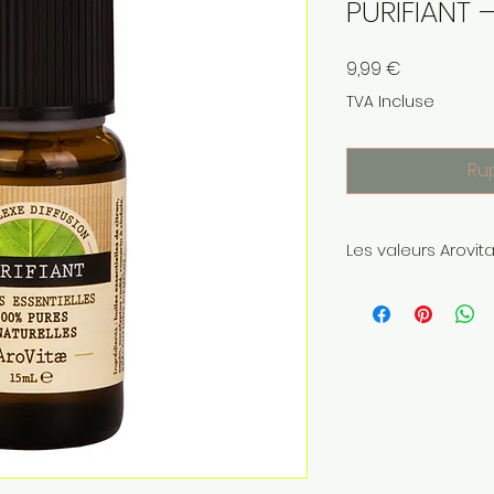
PURIFIANT 
Prix
9,99 €
TVA Incluse
Ru
Les valeurs Arovit
Arovitae "Les co
médication familia
huiles essentielles.
Nos engagements 
Qualité de fabr
Française
: tou
familiale d’Arov