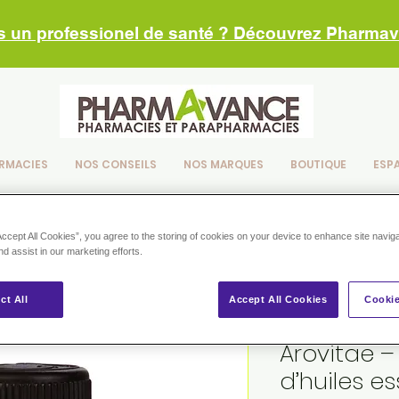
s un professionel de santé ? Découvrez Pharma
RMACIES
NOS CONSEILS
NOS MARQUES
BOUTIQUE
ESP
Accept All Cookies”, you agree to the storing of cookies on your device to enhance site navig
nd assist in our marketing efforts.
ct All
Accept All Cookies
Cookie
Arovitae 
d’huiles es