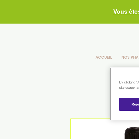
Vous ête
ACCUEIL
NOS PHA
By clicking “
site usage, a
Reje