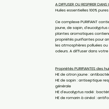
A DIFFUSER OU RESPIRER DAN
Huiles essentielles 100% pures
Ce complexe PURIFIANT contien
jaune, de sapin, d’eucalyptus 
plantes aromatiques contie
propriétés purifiantes pour amé
les atmosphères polluées ou
odeurs. A diffuser dans votre 
Propriétés PURIFIANTES des hu
HE de citron jaune : antibact
HE de sapin : antiseptique res
générale
HE d’eucalyptus radié : bactéri
HE de romarin à cinéol : antif