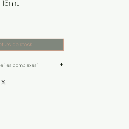
– 15mL
pture de stock
ae "les complexes"
mplexes" est une gamme de
le pour enfants et adultes, aux
Arovitae :
ication pharmaceutique
s les produits de gamme
itae sont fabriqués par un