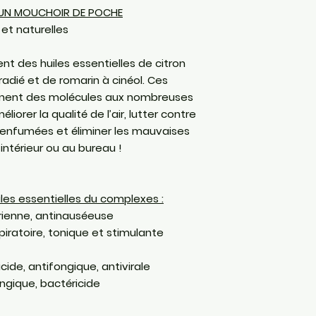
laboratoire spé
S UN MOUCHOIR DE POCHE
depuis 1980. Il 
 et naturelles
Vaucluse.
Traçabilité tota
t des huiles essentielles de citron
produit finit
: un
radié et de romarin à cinéol. Ces
établi à toutes
nnent des molécules aux nombreuses
la production. 
liorer la qualité de l’air, lutter contre
d’origine naturel
 enfumées et éliminer les mauvaises
intérieur ou au bureau !
Les produits so
grâce aux syner
sélectionnées.
iles essentielles du complexes :
érienne, antinauséeuse
piratoire, tonique et stimulante
cide, antifongique, antivirale
ongique, bactéricide