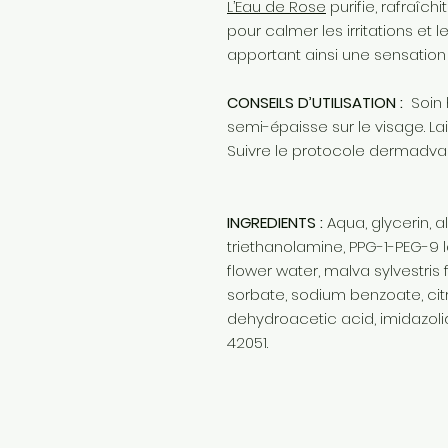
L’Eau de Rose
purifie, rafraîchi
pour calmer les irritations et 
apportant ainsi une sensation 
CONSEILS D’UTILISATION :
Soin
semi-épaisse sur le visage. Lai
Suivre le protocole dermadva
INGREDIENTS :
Aqua, glycerin, a
triethanolamine, PPG-1-PEG-9 
flower water, malva sylvestris
sorbate, sodium benzoate, citr
dehydroacetic acid, imidazolidi
42051.