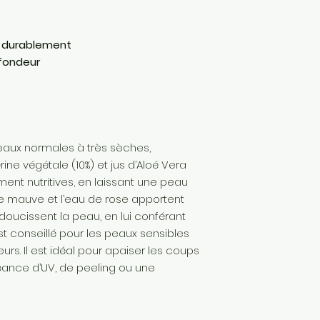
ACQUASENSITIVE Soi
allergènes
04. STIMULER - REG
EXPERTISE FRANCAIS
 durablement
ACQUACLEAN Gom
Produit en France
fondeur
ACQUASENSITIVE M
aux normales à très sèches,
ne végétale (10%) et jus d’Aloé Vera
ment nutritives, en laissant une peau
de mauve et l’eau de rose apportent
doucissent la peau, en lui conférant
t conseillé pour les peaux sensibles
eurs. Il est idéal pour apaiser les coups
séance d’UV, de peeling ou une