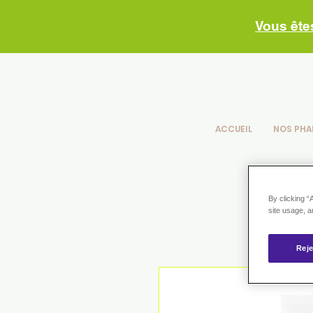
Vous ête
ACCUEIL
NOS PHA
By clicking “
site usage, a
Reje