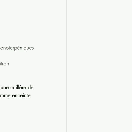
 monoterpéniques 
itron 
 une cuillère de 
 femme enceinte 