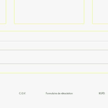
Santé naturelle, confort intime,
Cheve
éclat de peau : Pharmavance
? La 
renouvelle ses essentiels
& Kar
tout 
C.G.V.
Formulaire de rétractation
RGPD