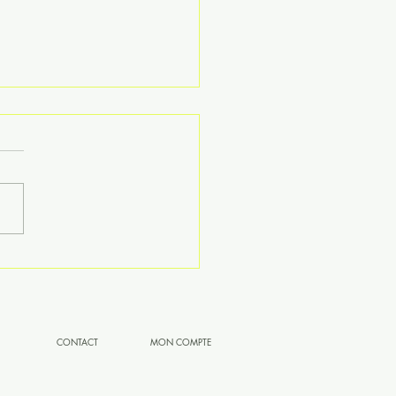
ux secs et abîmés cet été
routine capillaire Mangue
ité de Vitaecosmetics va
changer
CONTACT
MON COMPTE