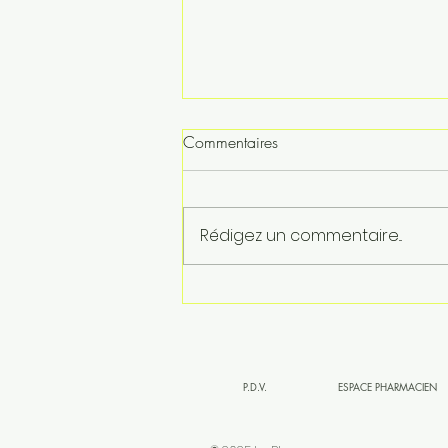
Commentaires
Rédigez un commentaire...
Bébé et soleil : les erreurs à ne
pas commettre cet été
P.D.V.
ESPACE PHARMACIEN