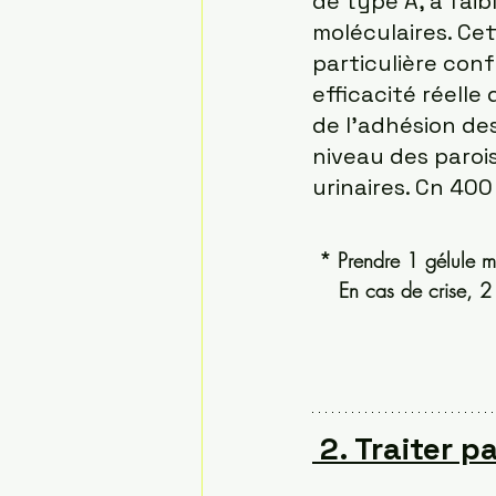
de type A, à faib
moléculaires. Ce
particulière con
efficacité réelle 
de l’adhésion de
niveau des parois
urinaires. Cn 400
* Prendre 1 gélule ma
    En cas de crise, 2
2. Traiter 