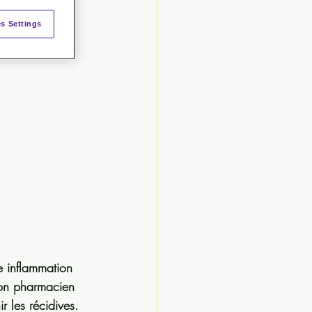
s Settings
e inflammation 
son pharmacien 
ir les récidives.