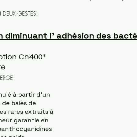
N DEUX GESTES:
en diminuant l' adhésion des bacté
iption Cn400*
e 
BERGE
ulé à partir d’un 
s de baies de 
es rares extraits à 
eur garantie en 
roanthocyanidines 