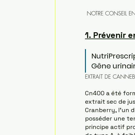
 NOTRE CONSEIL E
1. Prévenir 
NutriPrescr
Gêne urinair
EXTRAIT DE CANNE
Cn400 a été form
extrait sec de ju
Cranberry, l’un d
posséder une ten
principe actif p