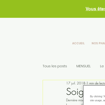
Vous ête
ACCUEIL
NOS PHA
Tous les posts
MENSUEL
Le
17 juil. 2018
1 min de lect
Conseils skincare
nos con
Soignez un
By clicking “
Dernière mise à jour :
14 fé
site usage, a