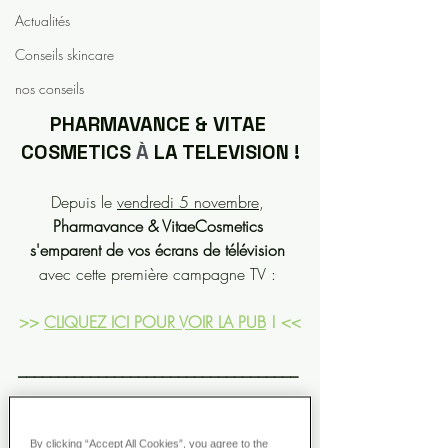
Actualités
Conseils skincare
nos conseils
PHARMAVANCE & VITAE 
COSMETICS 
À
 LA TELEVISION !
Depuis le 
vendredi 5 novembre
, 
Pharmavance & VitaeCosmetics 
s'emparent de vos écrans de télévision
avec cette première campagne TV : 
>> 
CLIQUEZ ICI POUR VOIR LA PUB
 ! <<
___________________________________
___________________________________
____________
By clicking “Accept All Cookies”, you agree to the