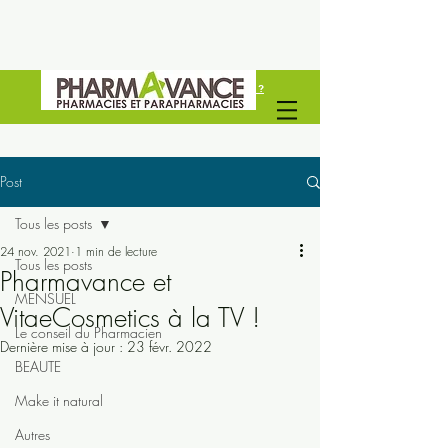
Vous êtes un professionel de santé ?
Découvrez Pharmavance Groupe
Post
Tous les posts
24 nov. 2021
1 min de lecture
Tous les posts
Pharmavance et
MENSUEL
VitaeCosmetics à la TV !
Le conseil du Pharmacien
Dernière mise à jour :
23 févr. 2022
BEAUTE
Make it natural
Autres