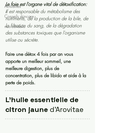
Le foie est l’organe vital de détoxification: 
Actualités
i
l est responsable du métabolisme des 
Conseils skincare
nutriments, de la production de la bile, de 
la filtration du sang, de la dégradation 
nos conseils
des substances toxiques que l’organisme 
utilise ou sécrète.
Faire une détox 4 fois par an vous 
apporte un meilleur sommeil, une 
meilleure digestion, plus de 
concentration, plus de libido et aide à la 
perte de poids.
L'huile essentielle de 
citron jaune 
d'Arovitae