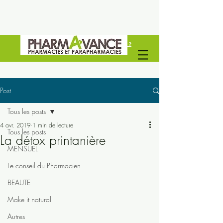
Vous êtes un professionel de santé ?
Découvrez Pharmavance Groupe
Post
Tous les posts
4 avr. 2019
1 min de lecture
Tous les posts
La détox printanière
MENSUEL
Le conseil du Pharmacien
BEAUTE
Make it natural
Autres