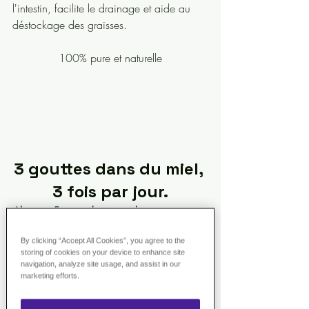
l'intestin, facilite le drainage et aide au 
déstockage des graisses.
100% pure et naturelle
3 gouttes dans du miel, 
3 fois par jour.
Alternez 5 jours de prise, deux jours sans. 
Ne pas dépasser trois semaines de cure.
By clicking “Accept All Cookies”, you agree to the
storing of cookies on your device to enhance site
L'huile essentielle de Citron jaune est 
navigation, analyze site usage, and assist in our
photosensibilisante. Les huiles essentielles 
marketing efforts.
ne s’utilisent jamais pure sur la peau, les 