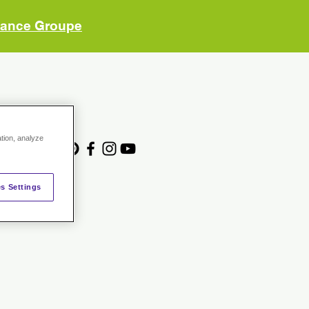
vance Groupe
ACE ADHERENTS
ation, analyze
s Settings