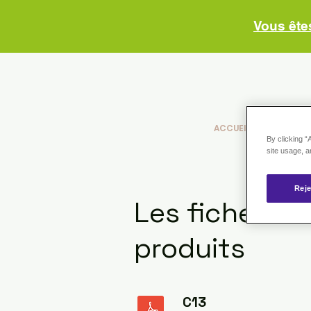
Vous ête
ACCUEIL
NOS PHA
By clicking “
site usage, a
Reje
Les fiches
produits
C13