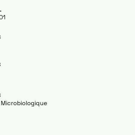
L
01
S
S
S
 Microbiologique