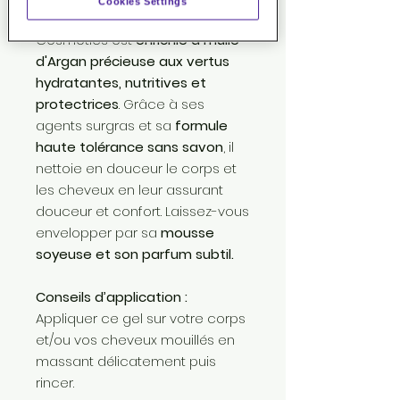
Cookies Settings
Douche Surgras Hydratant Vitæ
Cosmetics est
enrichie à l'huile
d'Argan précieuse aux vertus
hydratantes, nutritives et
protectrices
. Grâce à ses
agents surgras et sa
formule
haute tolérance sans savon
, il
nettoie en douceur le corps et
les cheveux en leur assurant
douceur et confort. Laissez-vous
envelopper par sa
mousse
soyeuse et son parfum subtil.
Conseils d’application :
Appliquer ce gel sur votre corps
et/ou vos cheveux mouillés en
massant délicatement puis
rincer.