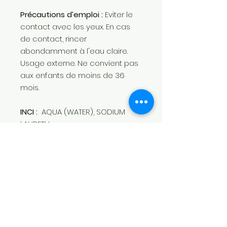
Précautions d’emploi :
Eviter le
contact avec les yeux. En cas
de contact, rincer
abondamment à l'eau claire.
Usage externe. Ne convient pas
aux enfants de moins de 36
mois.
INCI :
AQUA (WATER), SODIUM
LAURETH
SULFATE,COCAMIDOPROPYL
BETAINE, SODIUM CHLORIDE, PEG-7
GLYCERYLCOCOATE, GLYCERIN,
ARGANIA SPINOSA KERNEL OIL,
PEG-40HYDROGENATED CASTOR
OIL, PARFUM (FRAGRANCE),
SODIUMBENZOATE, CITRIC ACID ,
DISODIUM EDTA,