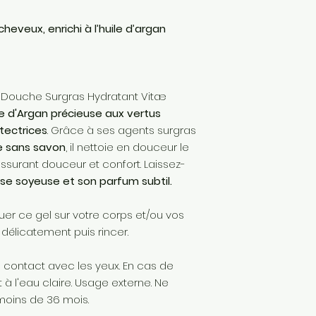
heveux, enrichi à l’huile d’argan
l Douche Surgras Hydratant Vitæ
ile d'Argan précieuse aux vertus
otectrices
. Grâce à ses agents surgras
e sans savon
, il nettoie en douceur le
ssurant douceur et confort. Laissez-
e soyeuse et son parfum subtil.
uer ce gel sur votre corps et/ou vos
élicatement puis rincer.
le contact avec les yeux. En cas de
 l'eau claire. Usage externe. Ne
moins de 36 mois.