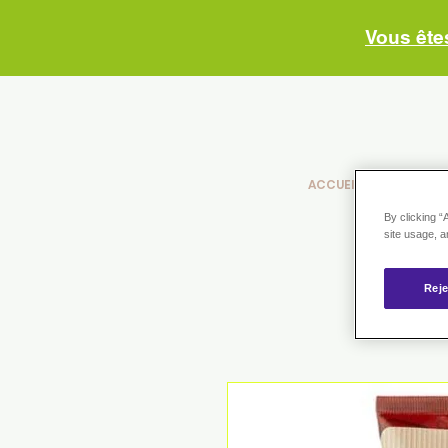
Vous ête
ACCUEIL
NOS PHA
By clicking “
site usage, a
Reje