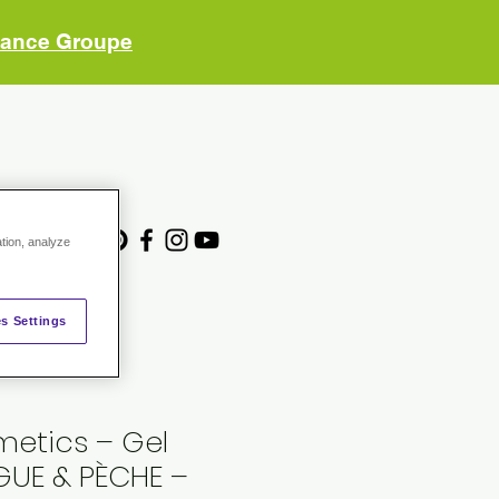
vance Groupe
ACE ADHERENTS
ation, analyze
s Settings
metics – Gel
GUE & PÈCHE –