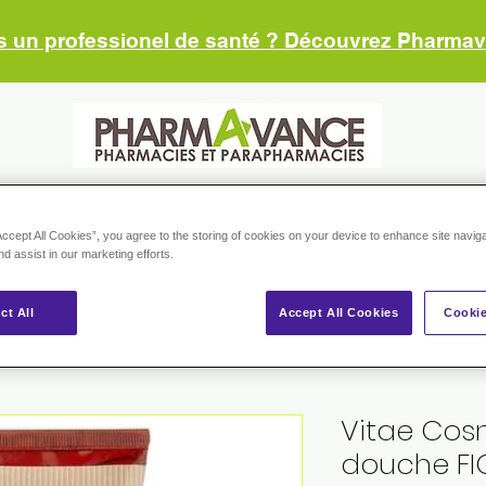
s un professionel de santé ? Découvrez Pharma
RMACIES
NOS CONSEILS
NOS MARQUES
BOUTIQUE
ESP
Accept All Cookies”, you agree to the storing of cookies on your device to enhance site navig
nd assist in our marketing efforts.
ct All
Accept All Cookies
Cookie
Vitae Cos
douche FI