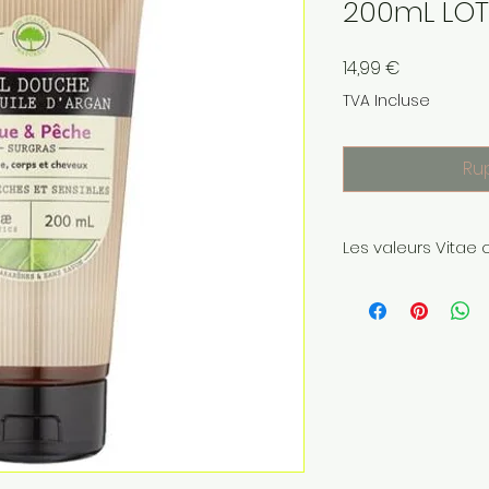
200mL LOT
Prix
14,99 €
TVA Incluse
Ru
Les valeurs Vitae
Les Gels Douche H
Cosmetics ont été
France dans le resp
peau : sans savon
phénoxyéthanol, sa
testé sur les anima