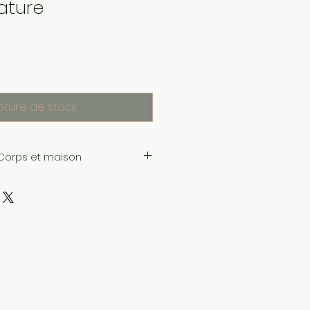
ature
pture de stock
 Corps et maison
 l'expertise de nos
voir-faire ancestral des
asse.
cates et sensuelles associées
 naturelles, douces pour les
univers olfactifs, déclinés
a maison.