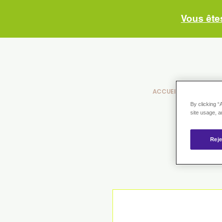
Vous ête
ACCUEIL
NOS PHA
By clicking “
site usage, a
Reje