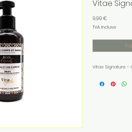
Vitae Sign
Prix
9,99 €
TVA Incluse
Ru
Vitae Signature –
L'ambition d'allier
pharmaciens au sa
parfumeurs de Gr
Des senteurs déli
à des formulations
peaux.
Découvrez nos cinq 
pour le corps et l
EN SAVOIR PLUS