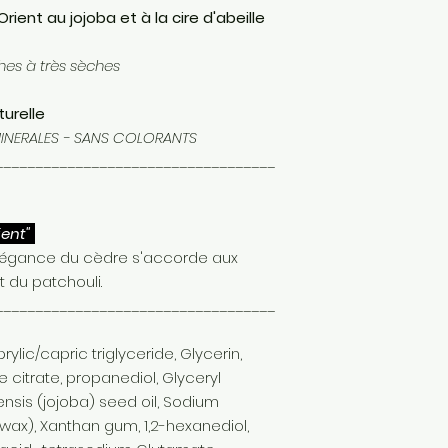
ient au jojoba et à la cire d'abeille
hes à très sèches
turelle
MINERALES - SANS COLORANTS
___________________________________
ient"
élégance du cèdre s'accorde aux
 du patchouli.
___________________________________
ylic/capric triglyceride, Glycerin,
e citrate, propanediol, Glyceryl
nsis (jojoba) seed oil, Sodium
wax), Xanthan gum, 1,2-hexanediol,