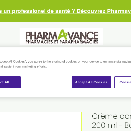
s un professionel de santé ? Découvrez Pharma
RMACIES
NOS CONSEILS
NOS MARQUES
BOUTIQUE
ESP
Accept All Cookies”, you agree to the storing of cookies on your device to enhance site navig
nd assist in our marketing efforts.
ct All
Accept All Cookies
Cookie
Crème cor
200 ml - Bo