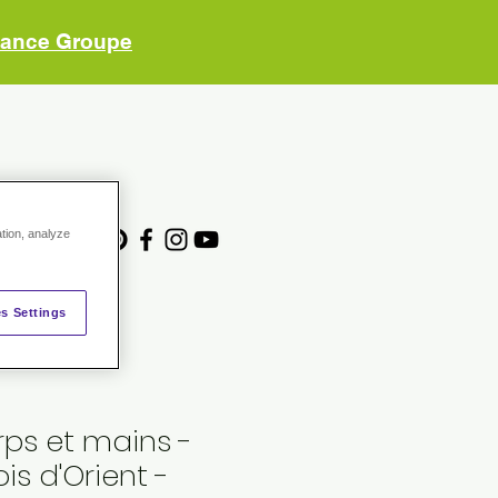
vance Groupe
ACE ADHERENTS
ation, analyze
s Settings
ps et mains -
is d'Orient -