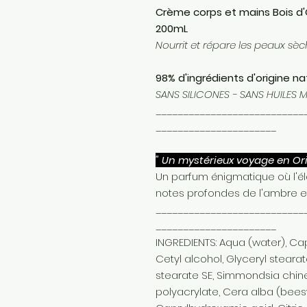
Crème corps et mains Bois d'Or
200mL
Nourrit et répare les peaux sèc
98% d'ingrédients d'origine na
SANS SILICONES - SANS HUILES 
___________________________
______________________
" Un mystérieux voyage en Or
Un parfum énigmatique où l'
notes profondes de l'ambre et
___________________________
______________________
INGREDIENTS: Aqua (water), Capr
Cetyl alcohol, Glyceryl stearat
stearate SE, Simmondsia chine
polyacrylate, Cera alba (bees