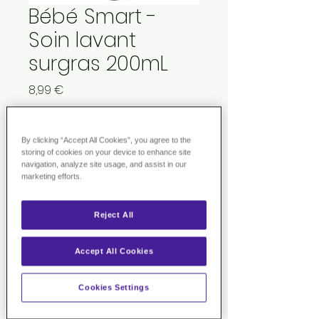
Bébé Smart -
Soin lavant
surgras 200mL
Prix
8,99 €
TVA Incluse
By clicking “Accept All Cookies”, you agree to the
Rupture de stock
storing of cookies on your device to enhance site
navigation, analyze site usage, and assist in our
marketing efforts.
CORPS ET CHEVEUX
Reject All
TYPE DE PEAU :
Peaux fragiles,
sensibles, sèches,
Accept All Cookies
Particulièrement conseillé pour
les bébés et enfants ayant des
Cookies Settings
rougeurs ou irritations.