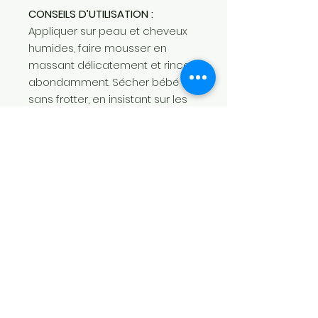
CONSEILS D’UTILISATION :
Appliquer sur peau et cheveux
humides, faire mousser en
massant délicatement et rincer
abondamment. Sécher bébé
sans frotter, en insistant sur les
plis cutanés.
INGREDIENTS :
Aqua, glycerin,
sodium laureth sulfate,
cocamidopropyl betaine, aloe
barbadensis leaf juice, PEG-7
glyceryl cocoate, sodium
chloride, parfum,
polyquaternium-7, sodium
benzoate, potassium sorbate,
disodium EDTA, citric acid,
caramel.