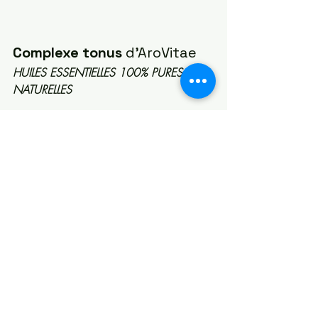
Complexe tonus 
d'AroVitae
HUILES ESSENTIELLES 100% PURES ET 
NATURELLES
Ce complexe aux senteurs épicées 
réveille les énergies. Il est idéal en 
période de fatigue ou de surmenage.
BOIS DE HÔ - PATCHOULI - CÈDRES - 
LAURIER - CANNELLE
>> EN SAVOIR PLUS <<
A diffuser ou respirer dans 
un mouchoir de poche.
Tenir hors de portée des enfants. Ne pas 