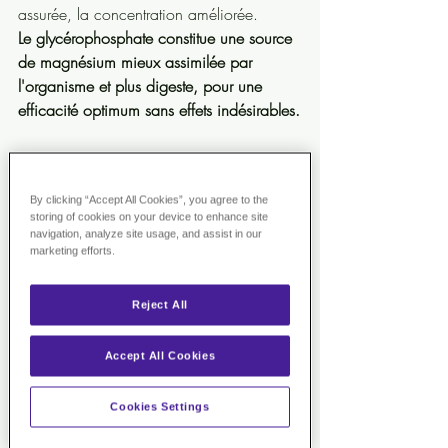
assurée, la concentration améliorée.
Le glycérophosphate constitue une source 
de magnésium mieux assimilée par 
l'organisme et plus digeste, pour une 
efficacité optimum sans effets indésirables.
100% vegan - sans conservateur - sans 
gluten - sans sel - sans sucre - sans amidon 
By clicking “Accept All Cookies”, you agree to the
storing of cookies on your device to enhance site
>> EN SAVOIR PLUS <<
navigation, analyze site usage, and assist in our
marketing efforts.
1 GÉLULE LE MATIN + 1 GÉLULE LE 
SOIR
Reject All
Déconseillé aux femmes enceintes ou 
allaitantes et aux enfants de moins de 15 
Accept All Cookies
ans sauf avis médical contraire. Tenir hors 
de portée des jeunes enfants.
Cookies Settings