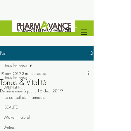
Vous êtes un professionel de santé ?
Découvrez Pharmavance Groupe
Post
Tous les posts
19 nov. 2019
2 min de lecture
Tous les posts
Tonus & Vitalité
MENSUEL
Dernière mise à jour :
16 déc. 2019
Le conseil du Pharmacien
BEAUTE
Make it natural
Autres