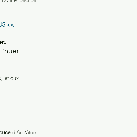
US <<
r.
inuer 
, et aux 
douce 
d'AroVitae