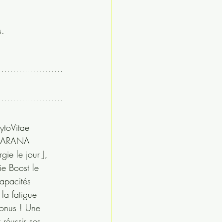
. 
ytoVitae
UARANA
rgie le jour J, 
e Boost le 
capacités 
 la fatigue
réussir ses 