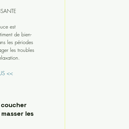
ISANTE
ouce est 
timent de bien-
ans les périodes 
ager les troubles 
elaxation.
US <<
 coucher 
 masser les 