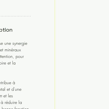
ption
e une synergie 
 et minéraux 
ttention, pour 
ire et la 
ntribue à 
tal et d'une 
m
 et les 
 à réduire la 
 bonne fonction 