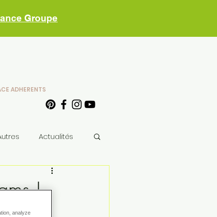
vance Groupe
ACE ADHERENTS
Autres
Actualités
xams !
ation, analyze