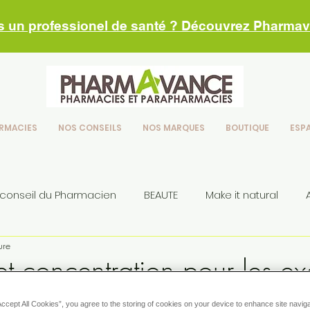
s un professionel de santé ? Découvrez Pharma
RMACIES
NOS CONSEILS
NOS MARQUES
BOUTIQUE
ESP
 conseil du Pharmacien
BEAUTE
Make it natural
ure
seils
t concentration pour les e
Accept All Cookies”, you agree to the storing of cookies on your device to enhance site navig