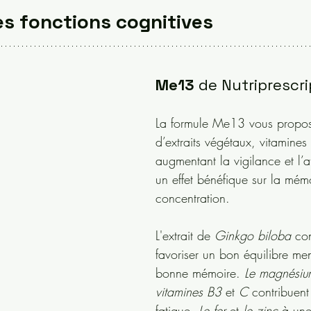
les fonctions cognitives
Me13 
de Nutriprescri
La formule Me13 vous propos
d’extraits végétaux, vitamines
augmentant la vigilance et l’a
un effet bénéfique sur la mémo
concentration.
L'extrait de 
Ginkgo biloba
 co
favoriser un bon équilibre men
bonne mémoire. 
Le magnésiu
vitamines B3
 et 
C
 contribuent
fatigue. 
Le fer 
et 
le zinc 
à une