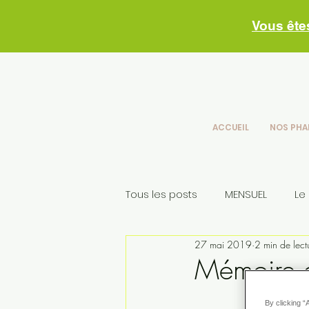
Vous ête
ACCUEIL
NOS PHA
Tous les posts
MENSUEL
Le
27 mai 2019
2 min de lect
Conseils skincare
nos con
Mémoire e
By clicking “