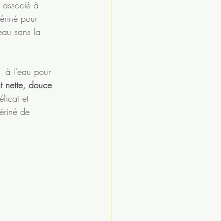
t associé à 
ériné pour 
eau sans la 
  à l'eau pour 
t nette, douce 
licat et 
ériné de 