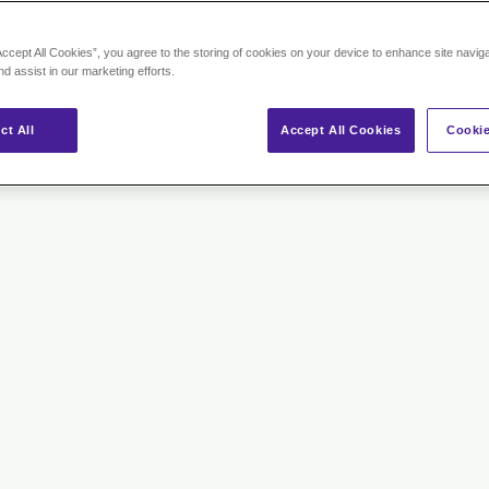
as demander en pharmacie
Accept All Cookies”, you agree to the storing of cookies on your device to enhance site navig
nd assist in our marketing efforts.
ct All
Accept All Cookies
Cookie