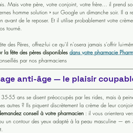
ais. Mais votre père, votre conjoint, votre frère… il prend so
cernes homme solution » sur Google un dimanche soir. Il a ret
 avant de le reposer. Et il utilise probablement votre crèm
os tourné.
e des Pères, offrez-lui ce qu'il n'osera jamais s'offrir lui-mê
 la fête des pères disponibles 
dans votre pharmacie Phar
conseillés par nos pharmaciens 
visage anti-âge — le plaisir coupabl
5-55 ans se disent préoccupés par les rides, mais à pein
 Les autres ? Ils piquent discrètement la crème de leur conjoi
demandez conseil à votre pharmacien
 : il vous orientera ve
e ou un contour des yeux adapté à la peau masculine — en 
t.