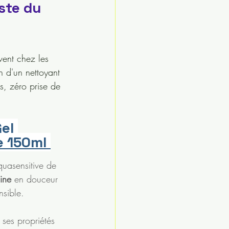
ste du 
vent chez les 
n d'un nettoyant 
s, zéro prise de 
el 
e 150ml
quasensitive de 
mine
 en douceur 
nsible.
 ses propriétés 