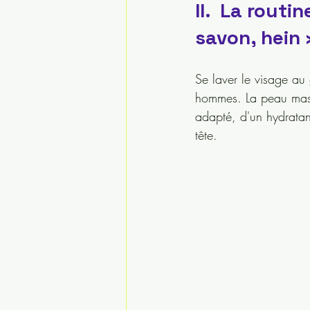
II.  La rout
savon, hein 
Se laver le visage au
hommes. La peau masc
adapté, d'un hydratant
tête.