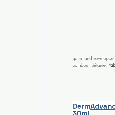
gourmand enveloppe vo
bambou, Bétaïne. 
Fab
DermAdvance
30ml