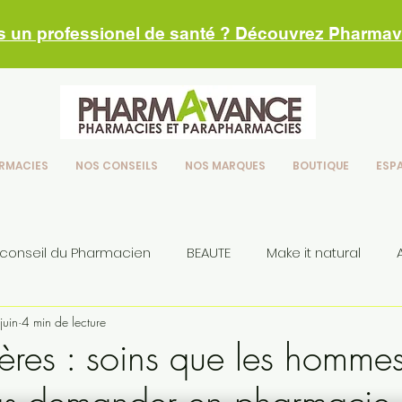
s un professionel de santé ? Découvrez Pharma
RMACIES
NOS CONSEILS
NOS MARQUES
BOUTIQUE
ESP
 conseil du Pharmacien
BEAUTE
Make it natural
juin
4 min de lecture
seils
Pères : soins que les homme