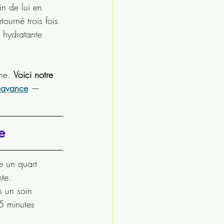
in de lui en 
ourné trois fois 
e hydratante 
me. 
Voici notre 
mavance
 — 
e
e un quart 
nte.
rs un soin 
5 minutes 