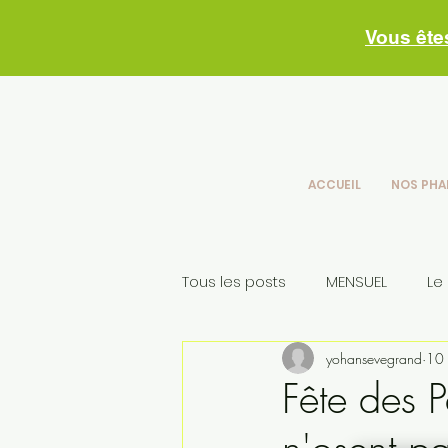
Vous ête
ACCUEIL
NOS PHA
Tous les posts
MENSUEL
Le
yohansevegrand
10 
Conseils skincare
nos con
Fête des 