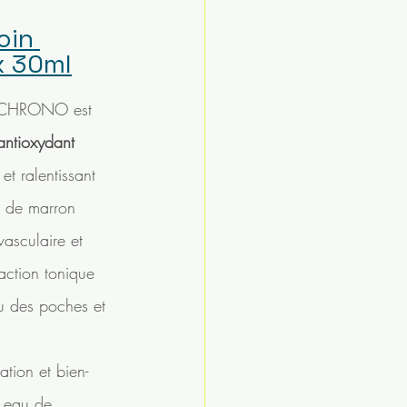
in 
x 30ml
GECHRONO est 
antioxydant 
 et ralentissant 
it de marron 
vasculaire et 
action tonique 
u des poches et 
, eau de 