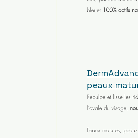
bleuet 
100% actifs nat
DermAdvanc
peaux matur
Repulpe et lisse les rid
l'ovale du visage, 
nou
Peaux matures, peaux