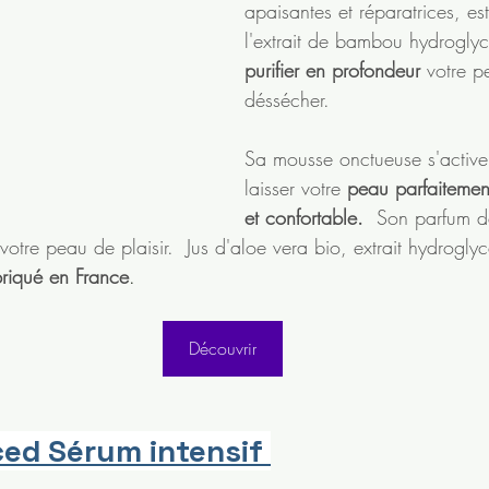
apaisantes et réparatrices, es
l'extrait de bambou hydroglyc
purifier en profondeur
 votre p
déssécher. 
Sa mousse onctueuse s'active
laisser votre 
peau parfaitemen
et confortable.  
Son parfum dé
tre peau de plaisir.  Jus d'aloe vera bio, extrait hydroglyc
riqué en France
. 
Découvrir
d Sérum intensif 