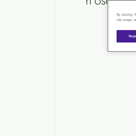
n'osent p
By clicking “
site usage, a
Reje