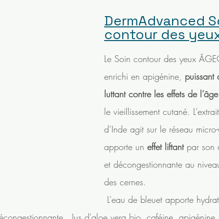
DermAdvanced So
contour des yeu
Le Soin contour des yeux Â
enrichi en apigénine, 
puissant 
luttant contre les effets de l’âge
le vieillissement cutané. L’extra
d’Inde agit sur le réseau micro-
apporte un 
effet liftant
 par son 
et décongestionnante au nivea
des cernes.
 L’eau de bleuet apporte hydratation et bien-
décongestionnante.  Jus d'aloe vera bio, caféine, apigénine