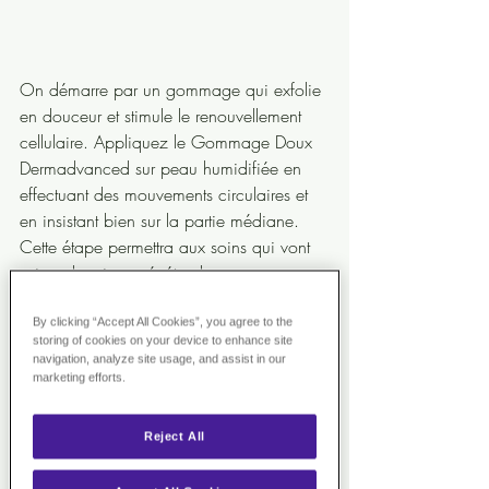
On démarre par un gommage qui exfolie 
en douceur et stimule le renouvellement 
cellulaire. Appliquez le Gommage Doux 
Dermadvanced sur peau humidifiée en 
effectuant des mouvements circulaires et 
en insistant bien sur la partie médiane. 
Cette étape permettra aux soins qui vont 
suivre de mieux pénétrer la peau. 
By clicking “Accept All Cookies”, you agree to the
storing of cookies on your device to enhance site
2. Réaliser un bain de vapeur 
navigation, analyze site usage, and assist in our
au tea tree
marketing efforts.
Reject All