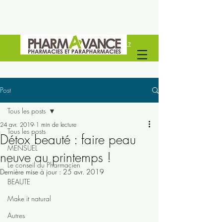
Vous êtes un professionel de santé ?
Découvrez Pharmavance Groupe
Post
Tous les posts
24 avr. 2019
1 min de lecture
Tous les posts
Détox beauté : faire peau
MENSUEL
neuve au printemps !
Le conseil du Pharmacien
Dernière mise à jour :
25 avr. 2019
BEAUTE
Make it natural
Autres