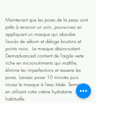
Maintenant que les pores de la peau sont 
prêts à recevoir un soin, poursuivez en 
appliquant un masque qui absorbe 
l’excès de sébum et déloge boutons et 
points noirs.  Le masque désincrustant 
Dermadvanced contient de l’argile verte 
riche en micronutriments qui mattifie, 
élimine les imperfections et resserre les 
pores. Laissez poser 10 minutes puis 
rincez le masque à l’eau tiède. Terminez 
en utilisant votre crème hydratante 
habituelle. 
Ca y est ! Votre peau est lisse, saine et 
débarrassée des impuretés. Elle est 